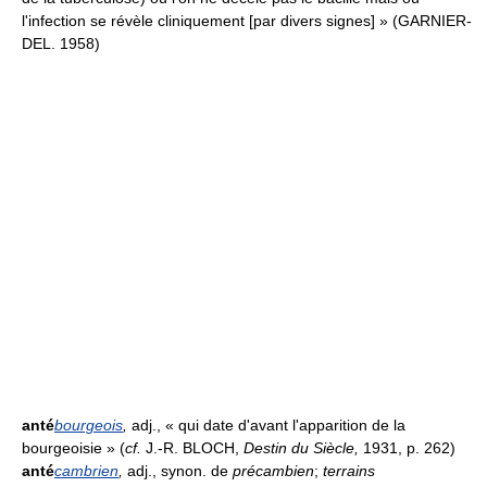
l'infection se révèle cliniquement [par divers signes] » (GARNIER-
DEL. 1958)
anté
bourgeois
,
adj., « qui date d'avant l'apparition de la
bourgeoisie » (
cf.
J.-R. BLOCH,
Destin du Siècle,
1931, p. 262)
anté
cambrien
,
adj., synon. de
précambien
;
terrains