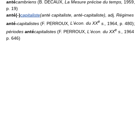
anté
cambriens
(B. DECAUX,
La Mesure précise du temps,
1959,
p. 19)
anté(-)
capitaliste
(anté capitaliste, anté-capitaliste)
,
adj.
Régimes
e
anté-
capitalistes
(F. PERROUX,
L'écon. du XX
s.,
1964, p. 480);
e
périodes
anté
capitalistes
(F. PERROUX,
L'écon. du XX
s.,
1964
p. 646)