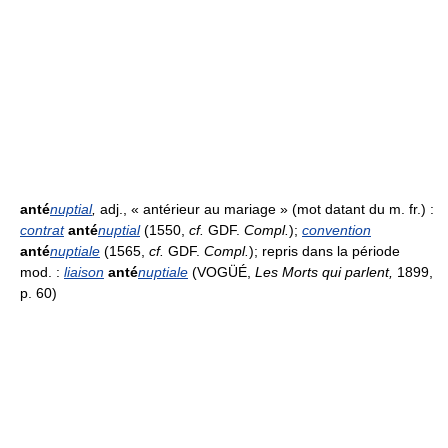
anté
nuptial
,
adj., « antérieur au mariage » (mot datant du m. fr.) :
contrat
anté
nuptial
(1550,
cf.
GDF.
Compl.
);
convention
anté
nuptiale
(1565,
cf.
GDF.
Compl.
); repris dans la période
mod. :
liaison
anté
nuptiale
(VOGÜÉ,
Les Morts qui parlent,
1899,
p. 60)