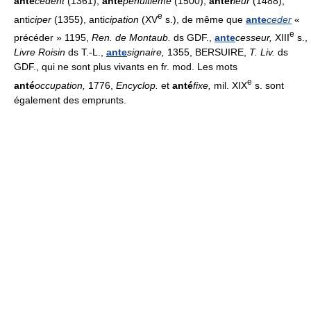
anté
cédent
(1361),
anté
pénultieme
(1500),
antér
ieur
(1488),
e
anti
ciper
(1355), anti
cipation
(XV
s.), de même que
ante
ceder
«
e
précéder » 1195,
Ren. de Montaub.
ds GDF.,
ante
cesseur,
XIII
s.,
Livre Roisin
ds T.-L.,
ante
signaire,
1355, BERSUIRE,
T. Liv.
ds
GDF., qui ne sont plus vivants en fr. mod. Les mots
e
anté
occupation,
1776,
Encyclop.
et
anté
fixe,
mil. XIX
s. sont
également des emprunts.