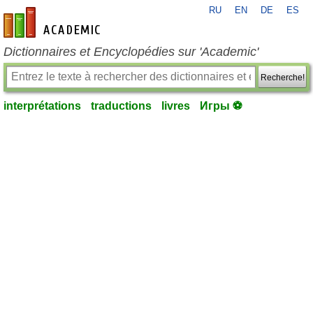
RU
EN
DE
ES
fr-academic.com
Dictionnaires et Encyclopédies sur 'Academic'
Recherche!
interprétations
traductions
livres
Игры ⚽