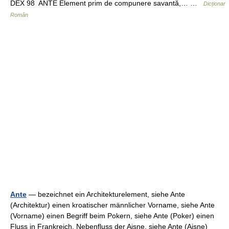
DEX 98 ANTE Element prim de compunere savantă,… …
Dicționar
Român
Ante
— bezeichnet ein Architekturelement, siehe Ante
(Architektur) einen kroatischer männlicher Vorname, siehe Ante
(Vorname) einen Begriff beim Pokern, siehe Ante (Poker) einen
Fluss in Frankreich, Nebenfluss der Aisne, siehe Ante (Aisne)