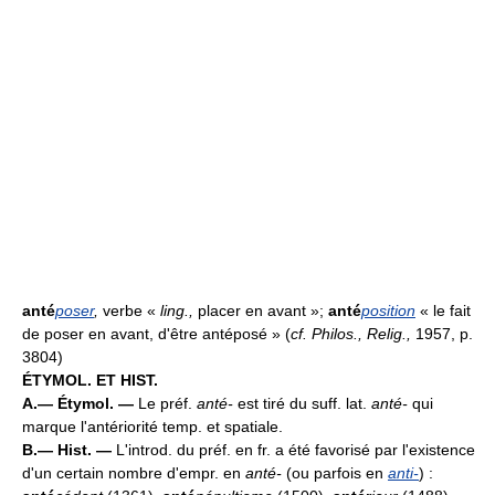
anté
poser
,
verbe «
ling.,
placer en avant »;
anté
position
« le fait
de poser en avant, d'être antéposé » (
cf. Philos., Relig.,
1957, p.
3804)
ÉTYMOL. ET HIST.
A.— Étymol. —
Le préf.
anté-
est tiré du suff. lat.
anté-
qui
marque l'antériorité temp. et spatiale.
B.— Hist. —
L'introd. du préf. en fr. a été favorisé par l'existence
d'un certain nombre d'empr. en
anté-
(ou parfois en
anti-
) :