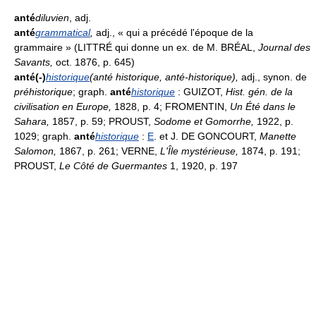
anté
diluvien
, adj.
anté
grammatical
,
adj., « qui a précédé l'époque de la
grammaire » (LITTRÉ qui donne un ex. de M. BRÉAL,
Journal des
Savants,
oct. 1876, p. 645)
anté(-)
historique
(anté historique, anté-historique)
,
adj., synon. de
préhistorique
; graph.
anté
historique
: GUIZOT,
Hist. gén. de la
civilisation en Europe,
1828, p. 4; FROMENTIN,
Un Été dans le
Sahara,
1857, p. 59; PROUST,
Sodome et Gomorrhe,
1922, p.
1029; graph.
anté
historique
:
E
. et J. DE GONCOURT,
Manette
Salomon,
1867, p. 261; VERNE,
L'Île mystérieuse,
1874, p. 191;
PROUST,
Le Côté de Guermantes
1, 1920, p. 197