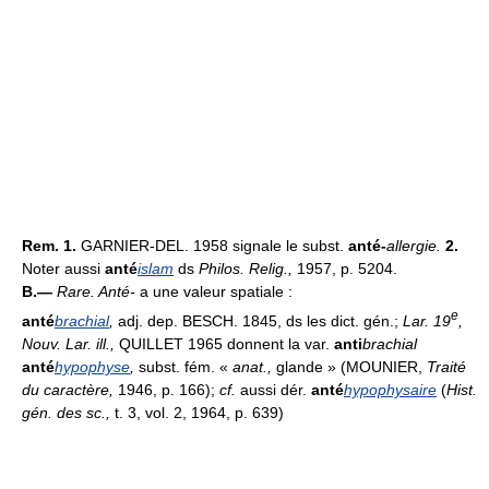
Rem. 1.
GARNIER-DEL. 1958 signale le subst.
anté-
allergie.
2.
Noter aussi
anté
islam
ds
Philos. Relig.,
1957, p. 5204.
B.—
Rare.
Anté-
a une valeur spatiale :
e
anté
brachial
,
adj. dep. BESCH. 1845, ds les dict. gén.;
Lar. 19
,
Nouv. Lar. ill.,
QUILLET 1965 donnent la var.
anti
brachial
anté
hypophyse
,
subst. fém. «
anat.,
glande » (MOUNIER,
Traité
du caractère,
1946, p. 166);
cf.
aussi dér.
anté
hypophysaire
(
Hist.
gén. des sc.,
t. 3, vol. 2, 1964, p. 639)