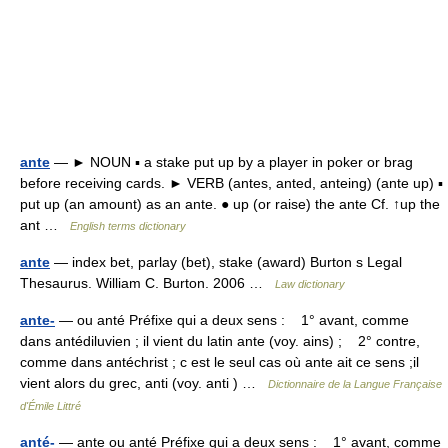
ante
— ► NOUN ▪ a stake put up by a player in poker or brag
before receiving cards. ► VERB (antes, anted, anteing) (ante up) ▪
put up (an amount) as an ante. ● up (or raise) the ante Cf. ↑up the
ant …
English terms dictionary
ante
— index bet, parlay (bet), stake (award) Burton s Legal
Thesaurus. William C. Burton. 2006 …
Law dictionary
ante-
— ou anté Préfixe qui a deux sens : 1° avant, comme
dans antédiluvien ; il vient du latin ante (voy. ains) ; 2° contre,
comme dans antéchrist ; c est le seul cas où ante ait ce sens ;il
vient alors du grec, anti (voy. anti ) …
Dictionnaire de la Langue Française
d'Émile Littré
anté-
— ante ou anté Préfixe qui a deux sens : 1° avant, comme