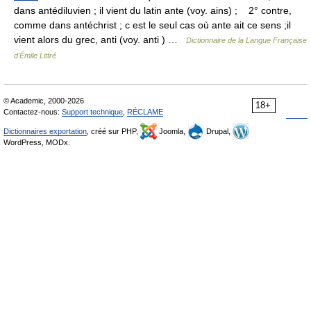
dans antédiluvien ; il vient du latin ante (voy. ains) ; 2° contre,
comme dans antéchrist ; c est le seul cas où ante ait ce sens ;il
vient alors du grec, anti (voy. anti ) …
Dictionnaire de la Langue Française
d'Émile Littré
© Academic, 2000-2026
18+
Contactez-nous:
Support technique
,
RÉCLAME
Dictionnaires exportation
, créé sur PHP,
Joomla,
Drupal,
WordPress, MODx.