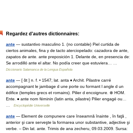
Regardez d'autres dictionnaires:
ante
— sustantivo masculino 1. (no contable) Piel curtida de
ciertos animales, fina y de tacto aterciopelado: cazadora de ante,
zapatos de ante. ante preposición 1. Delante de, en presencia de:
Se arrodilló ante el altar. No podía creer que estuviera… …
Diccionario Salamanca de la Lengua Española
ante
— [ ɑ̃t ] n. f. • 1547; lat. anta ♦ Archit. Pilastre carré
accompagnant le jambage d une porte ou formant l angle d un
édifice (temples grecs et romains). Pilier d encoignure. ⊗ HOM.
Ente. ● ante nom féminin (latin anta, pilastre) Pilier engagé ou…
…
Encyclopédie Universelle
ante
— Element de compunere care înseamnă înainte , în faţă ,
anterior şi care serveşte la formarea unor substantive, adjective şi
verbe. – Din lat. ante. Trimis de ana zecheru, 09.03.2009. Sursa: