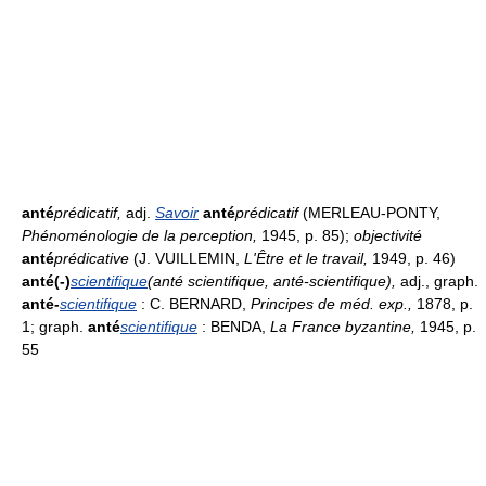
anté
prédicatif
,
adj.
Savoir
anté
prédicatif
(MERLEAU-PONTY,
Phénoménologie de la perception,
1945, p. 85);
objectivité
anté
prédicative
(J. VUILLEMIN,
L'Être et le travail,
1949, p. 46)
anté(-)
scientifique
(anté scientifique, anté-scientifique)
,
adj., graph.
anté-
scientifique
: C. BERNARD,
Principes de méd. exp.,
1878, p.
1; graph.
anté
scientifique
: BENDA,
La France byzantine,
1945, p.
55