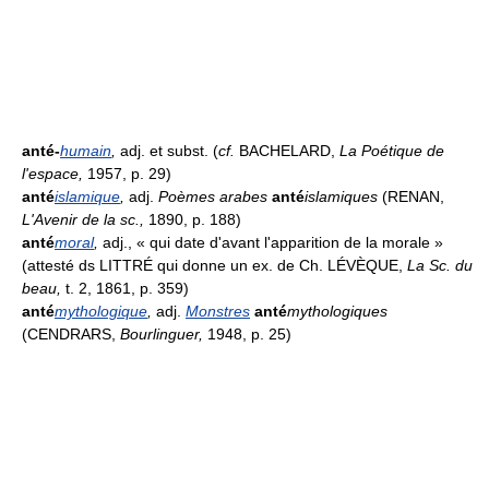
anté-
humain
,
adj. et subst. (
cf.
BACHELARD,
La Poétique de
l'espace,
1957, p. 29)
anté
islamique
,
adj.
Poèmes arabes
anté
islamiques
(RENAN,
L'Avenir de la sc.,
1890, p. 188)
anté
moral
,
adj., « qui date d'avant l'apparition de la morale »
(attesté ds LITTRÉ qui donne un ex. de Ch. LÉVÈQUE,
La Sc. du
beau,
t. 2, 1861, p. 359)
anté
mythologique
,
adj.
Monstres
anté
mythologiques
(CENDRARS,
Bourlinguer,
1948, p. 25)