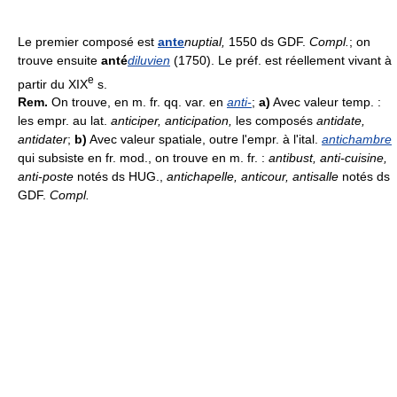
Le premier composé est
ante
nuptial,
1550 ds GDF.
Compl.
; on
trouve ensuite
anté
diluvien
(1750). Le préf. est réellement vivant à
e
partir du XIX
s.
Rem.
On trouve, en m. fr. qq. var. en
anti-
;
a)
Avec valeur temp. :
les empr. au lat.
anticiper, anticipation,
les composés
antidate,
antidater
;
b)
Avec valeur spatiale, outre l'empr. à l'ital.
antichambre
qui subsiste en fr. mod., on trouve en m. fr. :
antibust, anti-cuisine,
anti-poste
notés ds HUG.,
antichapelle, anticour, antisalle
notés ds
GDF.
Compl.