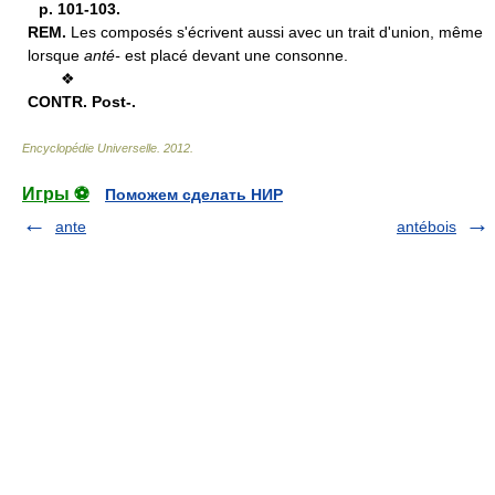
p. 101-103.
REM.
Les composés s'écrivent aussi avec un trait d'union, même
lorsque
anté-
est placé devant une consonne.
❖
CONTR.
Post-.
Encyclopédie Universelle
.
2012
.
Игры ⚽
Поможем сделать НИР
ante
antébois