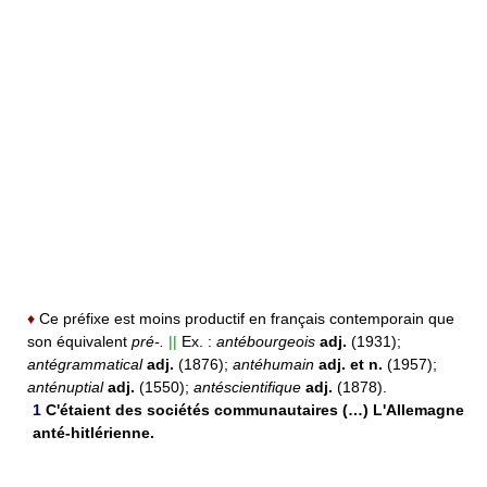
♦
Ce préfixe est moins productif en français contemporain que
son équivalent
pré-.
||
Ex. :
antébourgeois
adj.
(1931);
antégrammatical
adj.
(1876);
antéhumain
adj. et n.
(1957);
anténuptial
adj.
(1550);
antéscientifique
adj.
(1878).
1
C'étaient des sociétés communautaires (…) L'Allemagne
anté-hitlérienne.