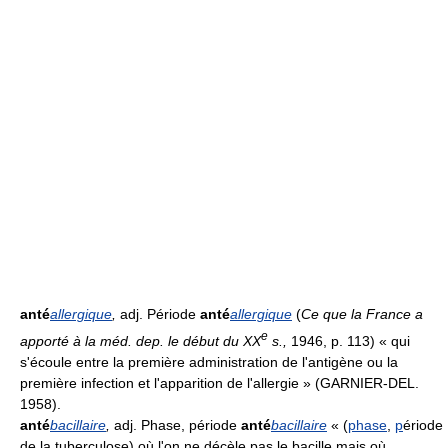
anté
allergique
,
adj. Période
anté
allergique
(
Ce que la France a
e
apporté à la méd. dep. le début du XX
s.,
1946, p. 113) « qui
s'écoule entre la première administration de l'antigène ou la
première infection et l'apparition de l'allergie » (GARNIER-DEL.
1958).
anté
bacillaire
,
adj. Phase, période
anté
bacillaire
« (
phase
,
p
ériode
de la tuberculose) où l'on ne décèle pas le bacille mais où