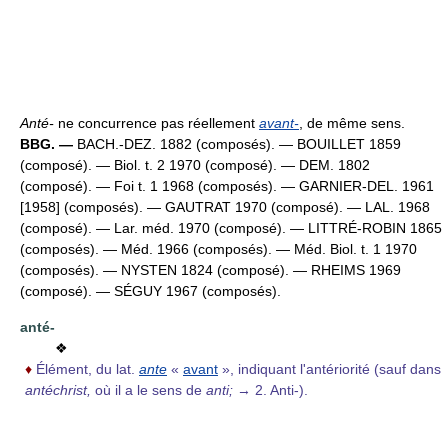
Anté-
ne concurrence pas réellement
avant-
, de même sens.
BBG. —
BACH.-DEZ. 1882 (composés). — BOUILLET 1859
(composé). — Biol. t. 2 1970 (composé). — DEM. 1802
(composé). — Foi t. 1 1968 (composés). — GARNIER-DEL. 1961
[1958] (composés). — GAUTRAT 1970 (composé). — LAL. 1968
(composé). — Lar. méd. 1970 (composé). — LITTRÉ-ROBIN 1865
(composés). — Méd. 1966 (composés). — Méd. Biol. t. 1 1970
(composés). — NYSTEN 1824 (composé). — RHEIMS 1969
(composé). — SÉGUY 1967 (composés).
anté-
❖
♦
Élément, du lat.
ante
«
avant
», indiquant l'antériorité (sauf dans
antéchrist,
où il a le sens de
anti;
→ 2. Anti-).