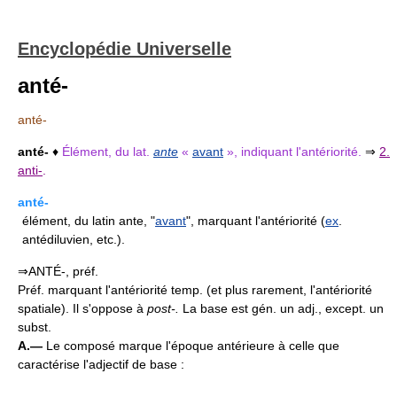
Encyclopédie Universelle
anté-
anté-
anté-
♦
Élément, du lat.
ante
«
avant
», indiquant l'antériorité.
⇒
2.
anti-
.
anté-
élément, du latin ante, "
avant
", marquant l'antériorité (
ex
.
antédiluvien, etc.).
⇒ANTÉ-, préf.
Préf. marquant l'antériorité temp. (et plus rarement, l'antériorité
spatiale). Il s'oppose à
post-.
La base est gén. un adj., except. un
subst.
A.—
Le composé marque l'époque antérieure à celle que
caractérise l'adjectif de base :