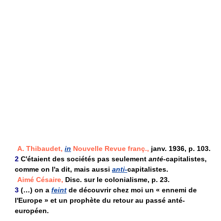
A. Thibaudet,
in
Nouvelle Revue franç.,
janv. 1936, p. 103.
2
C'étaient des sociétés pas seulement
anté-
capitalistes,
comme on l'a dit, mais aussi
anti-
capitalistes.
Aimé Césaire,
Disc. sur le colonialisme, p. 23.
3
(…) on a
feint
de découvrir chez moi un « ennemi de
l'Europe » et un prophète du retour au passé anté-
européen.